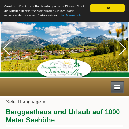
Cookies helfen bei der Bereitstellung unserer Dienste. Durch
OK!
die Nutzung unserer Website erklären Sie sich damit
einverstanden, dass wir Cookies setzen.
Info Datenschutz
Select Language
▼
Willkommen
Berggasthaus und Urlaub auf 1000
Meter Seehöhe
• ESSEN & TRINKEN