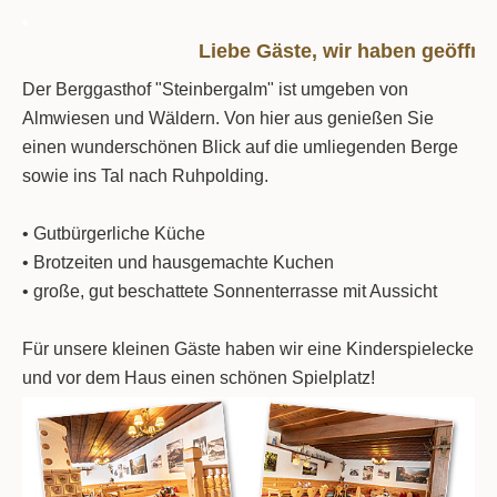
• WOHNEN & ERHOLEN
Liebe Gäste, wir haben geöffne
Der Berggasthof "Steinbergalm" ist umgeben von
• ERLEBEN
Almwiesen und Wäldern. Von hier aus genießen Sie
einen wunderschönen Blick auf die umliegenden Berge
Ferienwohnung Sophia
Kontakt | Anreise
sowie ins Tal nach Ruhpolding.
Ferienwohnung Emma
Freizeit & Umgebung
• Gutbürgerliche Küche
ONLINE-BUCHUNG
• Brotzeiten und hausgemachte Kuchen
Ferienwohnung Heidi
Galerie
• große, gut beschattete Sonnenterrasse mit Aussicht
ONLINE-BUCHUNG
Für unsere kleinen Gäste haben wir eine Kinderspielecke
und vor dem Haus einen schönen Spielplatz!